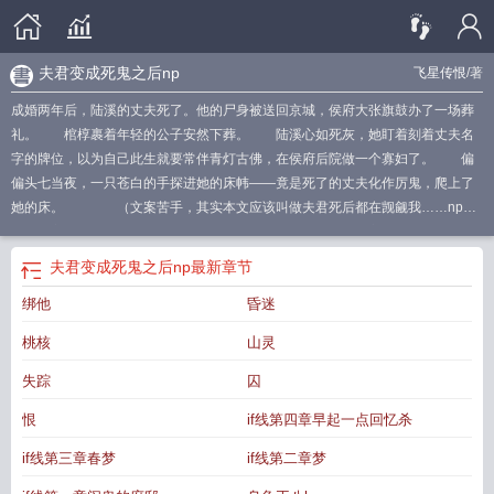
夫君变成死鬼之后np
飞星传恨
/著
成婚两年后，陆溪的丈夫死了。他的尸身被送回京城，侯府大张旗鼓办了一场葬
礼。 棺椁裹着年轻的公子安然下葬。 陆溪心如死灰，她盯着刻着丈夫名
字的牌位，以为自己此生就要常伴青灯古佛，在侯府后院做一个寡妇了。 偏
偏头七当夜，一只苍白的手探进她的床帏——竟是死了的丈夫化作厉鬼，爬上了
她的床。 （文案苦手，其实本文应该叫做夫君死后都在觊觎我……np
文，男主除了死鬼老公还有大伯哥、二伯哥等等，男全洁。女主是超级万人迷。
注意避雷，不喜勿入。）
夫君变成死鬼之后
夫君变成死鬼之后n飞星传恨
夫君变
夫君变成死鬼之后np
最新章节
成死鬼后
夫君变成死鬼之后NP 飞星传恨
夫君变成死鬼之后np 飞星传恨
夫君变
绑他
昏迷
成废人之后七猫
夫君变成死鬼之后Np
夫君变成废人后
夫君变成死鬼之后结
局
夫君是鬼王的
夫君成为废人之后笔趣阁
夫君变成死鬼
桃核
山灵
失踪
囚
恨
if线第四章早起一点回忆杀
if线第三章春梦
if线第二章梦