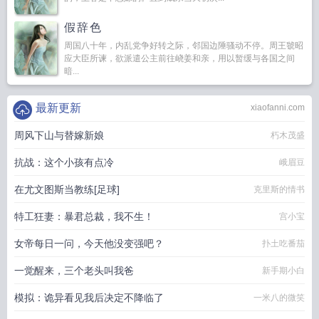
假辞色
周国八十年，内乱党争好转之际，邻国边陲骚动不停。周王虢昭
应大臣所谏，欲派遣公主前往峣姜和亲，用以暂缓与各国之间
暗...
最新更新
xiaofanni.com
周风下山与替嫁新娘
朽木茂盛
抗战：这个小孩有点冷
峨眉豆
在尤文图斯当教练[足球]
克里斯的情书
特工狂妻：暴君总裁，我不生！
宫小宝
女帝每日一问，今天他没变强吧？
扑土吃番茄
一觉醒来，三个老头叫我爸
新手期小白
模拟：诡异看见我后决定不降临了
一米八的微笑