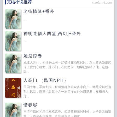
完结小说推荐
xiaofanni.com
老街情缘+番外
...
神明造物大图鉴[西幻]+番外
...
她是惊春
她遭人算计，和顶头上司一起被堵在酒店房间，衆人皆说她是爬
床上位的心机女。殊不知，在此之前，她早已嫁给了他，是他
隐...
入高门 （民国NPH）
民国十年，军阀割据，世道混乱京城众多小商户，终是没挺过这
乱世风暴，谢家也是其中之一本留洋在外的谢菱君，被相隔大
洋...
惜春容
不情不愿的和亲但双双真香。知道要和亲的时候，太子是无所谓
的，玉春是不想嫁的。直到成亲当天初次...