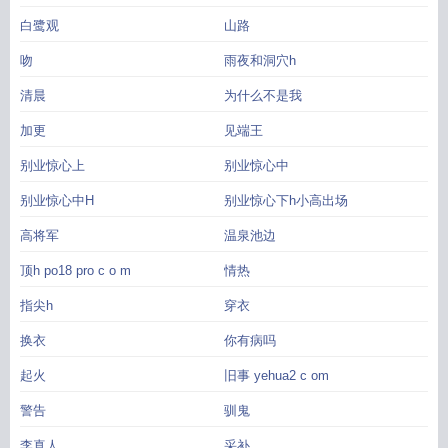
白鹭观
山路
吻
雨夜和洞穴h
清晨
为什么不是我
加更
见端王
别业惊心上
别业惊心中
别业惊心中H
别业惊心下h小高出场
高将军
温泉池边
顶h po18 pro c o m
情热
指尖h
穿衣
换衣
你有病吗
起火
旧事 yehua2 c om
警告
驯鬼
李真人
采补