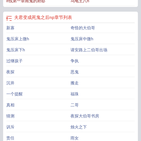
if线第一章闹鬼的府邸
乌龟王八h
夫君变成死鬼之后np
章节列表
新寡
奇怪的大伯哥
鬼压床上微h
鬼压床中微h
鬼压床下h
请安路上二伯哥出场
过继孩子
争执
夜探
恶鬼
沉井
搬走
一个提醒
福珠
真相
二哥
猜测
夜探大伯哥书房
训斥
烛火之下
责任
雨女