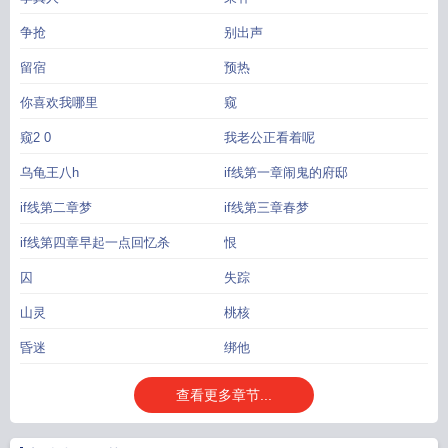
争抢
别出声
留宿
预热
你喜欢我哪里
窥
窥2 0
我老公正看着呢
乌龟王八h
if线第一章闹鬼的府邸
if线第二章梦
if线第三章春梦
if线第四章早起一点回忆杀
恨
囚
失踪
山灵
桃核
昏迷
绑他
查看更多章节...