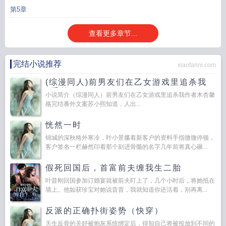
第5章
查看更多章节...
完结小说推荐
xiaofanni.com
(综漫同人)前男友们在乙女游戏里追杀我
+番外
小说简介（综漫同人）前男友们在乙女游戏里追杀我作者木杏馨
殇完结番外文案苏小熙知道，人出...
恍然一时
锦城的深秋格外寒冷，叶小景攥着新客户的资料手指微微停顿，
客户签名一栏赫然印着那个刻进骨髓的名字几年前将真心碾...
假死回国后，首富前夫缠我生二胎
叶昔刚回国参加订婚宴就被前夫盯上了，几个小时后，将她抵在
墙上。他如获珍宝对她说昔昔，我就知道你还活着，别再离...
反派的正确扑街姿势（快穿）
天生反骨的关好被炮灰系统绑定后，得知自己将被投放到不同的