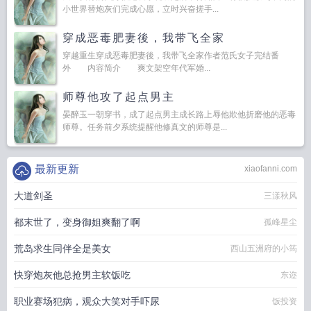
小世界替炮灰们完成心愿，立时兴奋搓手...
穿成恶毒肥妻後，我带飞全家
穿越重生穿成恶毒肥妻後，我带飞全家作者范氏女子完结番
外 内容简介 爽文架空年代军婚...
师尊他攻了起点男主
晏醉玉一朝穿书，成了起点男主成长路上辱他欺他折磨他的恶毒
师尊。任务前夕系统提醒他修真文的师尊是...
最新更新
xiaofanni.com
大道剑圣
三漾秋风
都末世了，变身御姐爽翻了啊
孤峰星尘
荒岛求生同伴全是美女
西山五洲府的小筠
快穿炮灰他总抢男主软饭吃
东迩
职业赛场犯病，观众大笑对手吓尿
饭投资