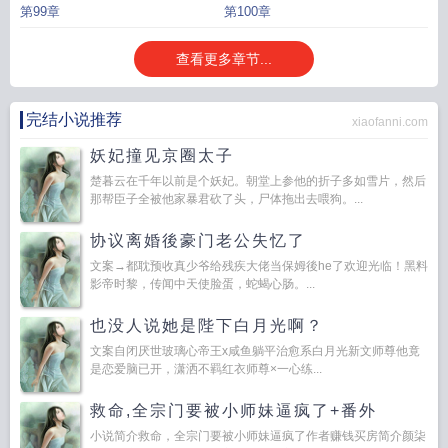
第99章
第100章
查看更多章节...
完结小说推荐
xiaofanni.com
妖妃撞见京圈太子
楚暮云在千年以前是个妖妃。朝堂上参他的折子多如雪片，然后
那帮臣子全被他家暴君砍了头，尸体拖出去喂狗。...
协议离婚後豪门老公失忆了
文案→都耽预收真少爷给残疾大佬当保姆後he了欢迎光临！黑料
影帝时黎，传闻中天使脸蛋，蛇蝎心肠。...
也没人说她是陛下白月光啊？
文案自闭厌世玻璃心帝王x咸鱼躺平治愈系白月光新文师尊他竟
是恋爱脑已开，潇洒不羁红衣师尊×一心练...
救命,全宗门要被小师妹逼疯了+番外
小说简介救命，全宗门要被小师妹逼疯了作者赚钱买房简介颜柒