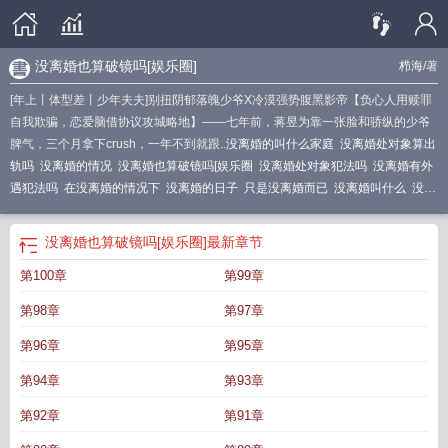
没离婚也算破镜吗[娱乐圈]
栉海
/著
[年上丨体型差丨少年夫夫]别扭阴郁落魄少爷X冷漠强势腹黑影帝【负心人用赎罪
自我欺骗，恋爱脑借协议攻城略地】——七年前，蒋昱为靠一张脸和骄纵的少爷
脾气，三个月拿下crush，一年不到就跟..
没离婚的叫什么家庭
没离婚处对象算出
轨吗
没离婚的情况
没离婚也算破镜吗[娱乐圈
没离婚处对象犯法吗
没离婚有外
遇犯法吗
在没离婚的情况下
没离婚的日子
只是没离婚而已
没离婚叫什么
没离
婚可以谈恋爱吗
没离婚出轨怎么处理
没离婚的人可以结婚吗
只不过没离婚
没
离婚能谈恋爱吗
没离婚的两个人在一起算重婚吗?
没离婚胜似离婚
不过没离婚
没离婚也算破镜吗[娱乐圈]
最新章节
而已
没离婚出轨了有什么后果
没离婚出轨违法吗
没离婚还是夫妻吗
没离婚出
第100章
第99章
轨会被判刑吗
没离婚有资格谈恋爱吗
没离婚出轨的话会受到什么处理
只要没离
婚
我没离婚
没离婚过着离婚的日子
第98章
第97章
第96章
第95章
第94章
第93章
第92章
第91章