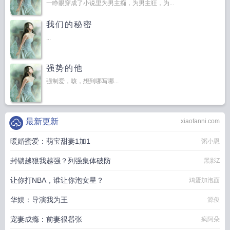
一睁眼穿成了小说里为男主痴，为男主狂，为...
我们的秘密
...
强势的他
强制爱，咳，想到哪写哪...
最新更新
xiaofanni.com
暖婚蜜爱：萌宝甜妻1加1
粥小恩
封锁越狠我越强？列强集体破防
黑影Z
让你打NBA，谁让你泡女星？
鸡蛋加泡面
华娱：导演我为王
源俊
宠妻成瘾：前妻很嚣张
疯阿朵