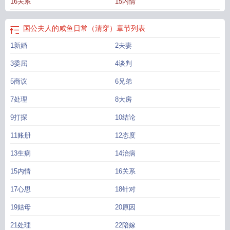
16关系
15内情
东躲西藏蝇营狗苟，陆维桢以为任务可能就要失败了。没想到最后却创造了华夏
历史上的第一个盛世，他自己也成为了名满天下的大秦丞相。陆维桢一脸懵逼，
扶苏却是长揖拜他：“陆师于我，犹如再生父母。”陆维桢瞄了一眼脸色铁青的始皇
国公夫人的咸鱼日常（清穿）
章节列表
帝，赶紧摆手：“不至于，不至于。”穿越世界汉武帝世界：成为太子刘据的老师唐
1新婚
2夫妻
太宗世界：成为太子承乾的老师其他待定《炮灰阿哥求生指南》穿成历史上那个
倒霉的皇子永璂，林奇只觉得天都塌了。上有疑似被宫廷生活压迫的正处于崩溃
3委屈
4谈判
边缘的额娘那拉皇后，下有全能自恋冷酷无情被人称为政治机器的阿玛乾隆帝。
听着是嫡子，可是历史上的永璂，低调、平庸，并不十分受乾隆重视。等到那拉
5商议
6兄弟
皇后断发后，处境就更糟糕了，乾隆对他恨屋及乌，冷酷无情，最后不到三十就
7处理
8大房
死了，死前没有爵位，没有子嗣，没有关爱，似乎也没有什么留恋。林奇不想活
成这样，最起码，也不应该二十几岁就糊里糊涂丢了命，就算最后当不了皇帝，
9打探
10结论
也要求个长命百岁。为求生路，他先是救下历史上早逝的弟弟妹妹，抚平额娘郁
11账册
12态度
结心绪，避免那拉皇后断发的悲剧。然后再潜心向学，努力上进，打造聪慧孝顺
人设，获得朝野赞誉。最后在圆明园大火时，顶替五阿哥，救下了乾隆，最终获
13生病
14治病
得了乾隆皇帝的看重。终于他被乾隆册封为亲王，那拉皇后也好好活着，他以为
15内情
16关系
自己已经摆脱了求生焦虑，就开始躺平摆烂。但是竟是没想到，即便这样，也被
人解读为恬淡自持，心性纯良。等到最后他终于站在权力顶端之时，林奇：我真
17心思
18针对
只想摆烂保命，怎么就成众望所归了？
国公夫人娇宠日常晋江
国公夫人的甜宠日
常
国公夫人娇养手册最新章节
国公夫人的悠闲生活
国公夫人日常娇宠
国公夫
19姑母
20原因
人娇宠日常简介
国公夫人养成
国公夫人娇养日常免费阅读
国公夫人的咸鱼日常
21处理
22陪嫁
清穿
国公夫人是什么品级
国公夫人的日常生活
国公夫人娇宠日常笔趣阁
国公