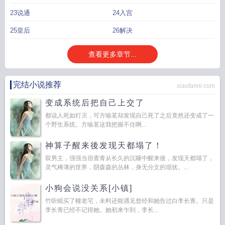
夫人的娇宠日常免费阅读
国公夫人的日常娇宠
国公夫人的虐渣日常
国公夫人娇
23说通
24入宫
宠日常免费读
国公夫人娇宠日常桔晋江
国公夫人的娇
国公夫人娇宠日常桔书包
25皇后
26解决
网
国公夫人的娇宠日常全文免费阅读
国公夫人的咸鱼日常清穿百度
国公夫人娇
宠日常免费阅读
查看更多章节...
完结小说推荐
xiaofanni.com
变成系统后把自己上交了
都说人死如灯灭，可方喻茗却发现自己死了之后竟然还变成了一
个野生系统。方喻茗这我把握不住啊...
神算子醒来後发现天都塌了！
双男主，强强当宿斋青从长久的沉睡中醒来後，发现天都塌了，
灵气稀薄的世界，阴森森的丛林，身无分文的现状。...
小狗会说没关系[小镇]
竹听眠买了幢老宅，未料还能遇见曾经和她告过白李长青。只是
李长青已经不记得她。她初来乍到，李长...