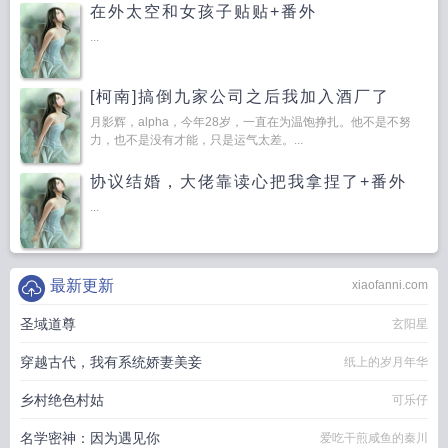
在外太空和女孩子贴贴+番外
...
[柯南]搞倒九家公司之后我加入酒厂了
（abo）
月影辉，alpha，今年28岁，一直在为温饱挣扎。他不是不努
力，也不是没有才能，只是运气太差。...
协议结婚，大佬靠读心把我拿捏了+番外
...
最新更新
xiaofanni.com
圣域道尊
玄阳星
穿越古代，我有系统娇妻美妾
纸上的岁月年华
乡村绝色村姑
可乐仔
名学密神：因为遇见你
爱吃干煎咸鱼的秦川