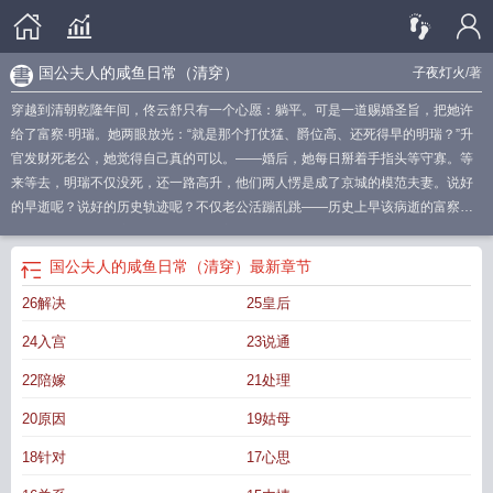
国公夫人的咸鱼日常（清穿）
子夜灯火
/著
穿越到清朝乾隆年间，佟云舒只有一个心愿：躺平。可是一道赐婚圣旨，把她许
给了富察·明瑞。她两眼放光：“就是那个打仗猛、爵位高、还死得早的明瑞？”升
官发财死老公，她觉得自己真的可以。——婚后，她每日掰着手指头等守寡。等
来等去，明瑞不仅没死，还一路高升，他们两人愣是成了京城的模范夫妻。说好
的早逝呢？说好的历史轨迹呢？不仅老公活蹦乱跳——历史上早该病逝的富察皇
后活的好好的，本该夭折的七阿哥也养得白白胖胖。就连乾隆都忍不住感慨：“你
就是朕赐给富察氏的福星！”佟云舒：……您要不要听听您在说什么？她低头看看
国公夫人的咸鱼日常（清穿）
最新章节
这一屋子本该死掉的人，再想想自己记忆中的历史。书，你是不是在驴我？预
26解决
25皇后
收：《打造完美太子，从秦皇汉武开始》陆维桢本是咸鱼一条，却在一次事故
中，被系统选中来拯救历史遗憾。【滴！请宿主改变秦朝二世而亡的结局】陆维
24入宫
23说通
桢：？这是我一条小小咸鱼能做到的事情吗？你疯了还是我疯了？显然系统并没
有疯，最后疯的只能是陆维桢了。他在秦朝的身份是：公子扶苏的老师。很好，
22陪嫁
21处理
彻底和死亡组绑定了。他甚至不是淳于越那种有名有姓的大儒，只是一个初出茅
20原因
19姑母
庐的小儒生，被老师带过来的关系户。更好了，如此人微言轻，正是我需要的开
局。陆维桢哭丧着脸开始踩钢丝，背着诸位儒生给扶苏夹带私货，在扶苏迷茫不
18针对
17心思
解的时候给扶苏出谋划策，在扶苏惹怒秦始皇时，帮他揣摩始皇帝心意。就这么