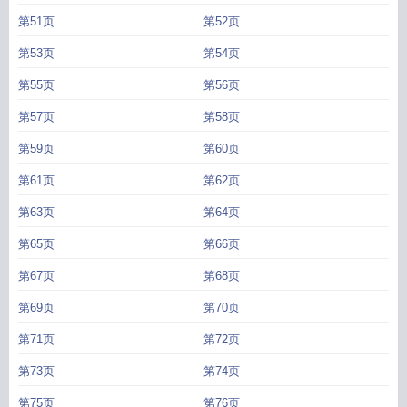
第51页
第52页
第53页
第54页
第55页
第56页
第57页
第58页
第59页
第60页
第61页
第62页
第63页
第64页
第65页
第66页
第67页
第68页
第69页
第70页
第71页
第72页
第73页
第74页
第75页
第76页