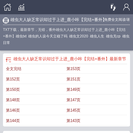
雄虫大人缺乏常识却过于上进_鹿小咔【完结+番外】
免费全文阅读
/著
TXT下载，最新章节，无错，番外雄虫大人缺乏常识却过于上进_鹿小咔【完结
+番外】
雄虫txt
雄虫的人设今天立稳了吗
雄虫文2020
雄虫人生
雄虫无cp
雄虫
日常
雄虫大人缺乏常识却过于上进_鹿小咔【完结+番外】
最新章节
全文完结
第153页
第152页
第151页
第150页
第149页
第148页
第147页
第146页
第145页
第144页
第143页