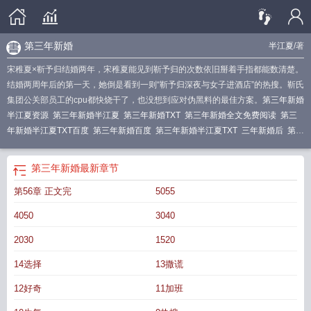
第三年新婚
半江夏
/著
宋稚夏×靳予归结婚两年，宋稚夏能见到靳予归的次数依旧掰着手指都能数清楚。
结婚两周年后的第一天，她倒是看到一则“靳予归深夜与女子进酒店”的热搜。靳氏
集团公关部员工的cpu都快烧干了，也没想到应对伪黑料的最佳方案。
第三年新婚
半江夏资源
第三年新婚半江夏
第三年新婚TXT
第三年新婚全文免费阅读
第三
年新婚半江夏TXT百度
第三年新婚百度
第三年新婚半江夏TXT
三年新婚后
第三
年新婚txt全集
第三年新婚免费阅读
第三年新婚 半江夏番外
第三年结婚叫什么
婚
第三年新婚半江夏全文免费阅读
第三年新婚半江夏笔趣阁
第三年新婚 半江
第三年新婚
最新章节
夏
第三年新婚txt
第三年新婚全文阅读
第三年新婚宋稚夏
离婚后日日求合
第三
第56章 正文完
5055
年新婚TXT百度
第三年新婚番外
三年新婚不上心
4050
3040
2030
1520
14选择
13撒谎
12好奇
11加班