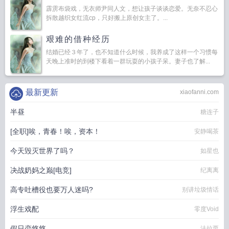
霹雳布袋戏，无衣师尹同人文，想让孩子谈谈恋爱。无奈不忍心
拆散越织女红流cp，只好搬上原创女主了。...
艰难的借种经历
结婚已经３年了，也不知道什么时候，我养成了这样一个习惯每
天晚上准时的到楼下看着一群玩耍的小孩子呆。妻子也了解...
最新更新
xiaofanni.com
半昼
糖连子
[全职]唉，青春！唉，资本！
安静喝茶
今天毁灭世界了吗？
如星也
决战奶妈之巅[电竞]
纪离离
高专吐槽役也要万人迷吗?
别讲垃圾情话
浮生戏配
零度Void
假日恋悠悠
法拉栗