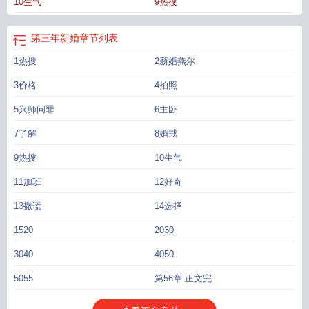
10生气
9热搜
第三年新婚
章节列表
1热搜
2新婚燕尔
3价格
4拍照
5兴师问罪
6主卧
7了解
8婚戒
9热搜
10生气
11加班
12好奇
13撒谎
14选择
1520
2030
3040
4050
5055
第56章 正文完