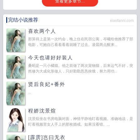
查看更多章节...
完结小说推荐
xiaofanni.com
喜欢两个人
那算得上是第一次约会，晚上住在民宿公寓，岑曦给他推荐了部
电影，可她自己看着看着就睡了过去。凌晨两点醒来...
今天也请好好装人
桑昭是一只小橘猫。他之前做了两次宠物猫，后来运气不好，突
然修为大成化形做人，只好勤勤恳恳挨饿，努力用功...
贤后良妃+番外
...
程娇沈景煊
沈景煊坐在书房电脑对面，神情平静地盯着视频。准确地说，是
盯着视频里女人手上的那枚婚戒。如果没看错。...
[霹雳]岂曰无衣