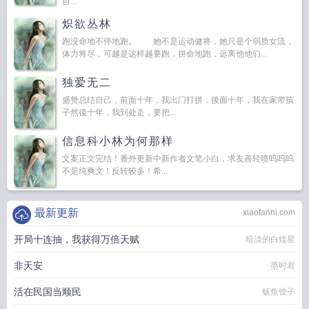
自...
炽欲丛林
跑没命地不停地跑。 她不是运动健将，她只是个弱质女流，
体力将尽，可越是这样越要跑，拼命地跑，远离他他们...
独爱无二
盛赞总结自己，前面十年，我出门打拼，後面十年，我在家带孩
子然後十年，我到处走，要把...
信息科小林为何那样
文案正文完结！番外更新中新作者文笔小白，求友善轻喷呜呜呜
不是纯爽文！反转较多！希...
最新更新
xiaofanni.com
开局十连抽，我获得万倍天赋
暗淡的白矮星
非天安
墨时君
活在民国当顺民
鲅鱼饺子