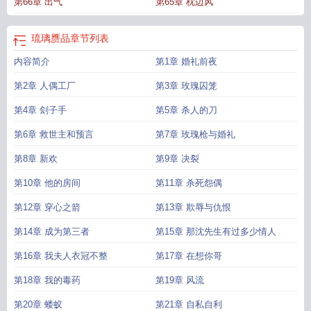
第66章 出气
第65章 枕边风
琉璃赝品
章节列表
内容简介
第1章 婚礼前夜
第2章 人偶工厂
第3章 玫瑰囚笼
第4章 刽子手
第5章 杀人的刀
第6章 救世主和预言
第7章 玫瑰枪与婚礼
第8章 新欢
第9章 决裂
第10章 他的房间
第11章 杀死怨偶
第12章 穿心之箭
第13章 欺辱与仇恨
第14章 成为第三者
第15章 那沈先生有过多少情人
第16章 我夫人衣冠不整
第17章 在想你哥
第18章 我的毒药
第19章 风流
第20章 蝼蚁
第21章 自私自利