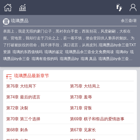
琉璃赝品
余三壶
/著
表面上，我是无瑕的豪门公子，黑衬衣白手套，西装别花，风度翩翩，大权在
握。背地里，我却行走于刀尖之上，若一着不慎，便会变回供人亵弄的魅奴。为
了打破被奴役的宿命，我不择手段，满口谎言，从画皮到..
琉璃赝品by余三壶TXT
资源
琉璃的东西值钱吗
琉璃的鉴定
琉璃赝品余三壶全文免费阅读
琉璃diy
琉
璃赝品by余三壶
琉璃有造假的吗
琉璃赝品by
琉璃 真品
琉璃赝品by余三壶
txt
琉璃物品
琉璃最大的败笔
琉璃成品
琉璃赝品长佩
琉璃造假
琉璃赝品余三
壶
琉璃赝品TXT
琉璃赝品
最新章节
第76章 大结局下
第75章 大结局上
第74章 最后的谎言
第73章 羞辱
第72章 决裂
第71章 背叛
第70章 第三个选择
第69章 棋子和祭品的爱情故事
第68章 刺杀
第67章 见家长