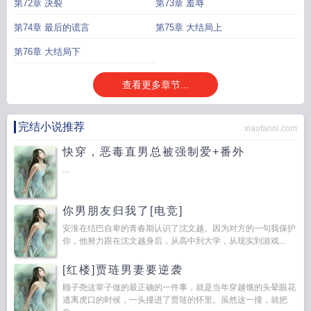
第72章 决裂
第73章 羞辱
第74章 最后的谎言
第75章 大结局上
第76章 大结局下
查看更多章节...
完结小说推荐
xiaofanni.com
快穿，恶毒直男总被强制爱+番外
...
你男朋友归我了[电竞]
安淮在结巴自卑的青春期认识了沈文越。因为对方的一句我保护
你，他努力跟在沈文越身后，从高中到大学，从现实到游戏...
[红楼]贾琏男妻要逆袭
顾子尧这辈子做的最正确的一件事，就是当年穿越饿的头晕眼花
逃离虎口的时候，一头撞进了贾琏的怀里。虽然这一撞，就把