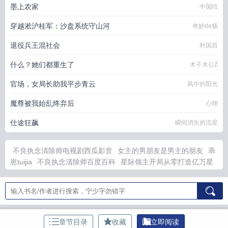
墨上农家
中国结
穿越淞沪桂军：沙盘系统守山河
奇妙de杨
退役兵王混社会
朴国昌
什么？她们都重生了
木子木公Z
官场，女局长助我平步青云
风中的阳光
魔尊被我始乱终弃后
心翎
仕途狂飙
瞬间消失的流星
不良执念清除师电视剧西瓜影音
女主的男朋友是男主的朋友
乖
崽tuijia
不良执念清除师百度百科
星际领主开局从零打造亿万星
舰
审神者好像哪里不对
共生之力的
穿书后路人A后和男主he了
免费阅读
不良执念清除师女主叫什么
红楼梦未断
不良执念清除
师剧情简介
红楼梦末曲
闪婚后禁欲总裁掐腰电视剧
审神者择偶
要求有点高吗
闪婚后禁欲总裁掐腰免费阅读
共生之战
乖崽
tuibiejia了
穿书后F1冠军完整版
重生追夫厉少请签收最新章节列
章节目录
收藏
立即阅读