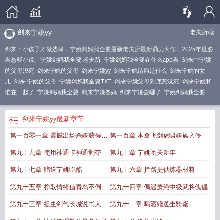
剑来宁姚yy
老夫所
/著
剑来：小孩子才做选择，宁姚剑妈我全要最新老夫所最新鼎力大作，2025年度必
看悬疑小说。
宁姚剑妈我全要 老夫所
宁姚剑妈我全要在什么app看
剑来中宁姚
的父母没死
剑来宁姚的父母
剑来宁姚yy
剑来宁姚结局是什么
剑来宁姚的女
儿
剑来 宁姚的父母
宁姚剑妈我全要TXT
剑来宁姚父母到底死没死
剑来宁姚和
谁在一起了
宁姚剑妈我全要
剑来宁姚爸妈
剑来宁姚去哪了
宁姚剑妈我全要
全
剑来小孩子才做选择
剑来宁姚会死吗
剑来宁姚介绍
剑来中宁姚的父母喝
酒
剑来中宁姚的父母到底起了吗
剑来宁姚父母不是死了吗
剑来宁姚是谁
剑来
剑来宁姚yy
最新章节
宁姚父母死了没
剑来宁姚死了?
剑来宁姚女儿
剑来 宁姚父母
剑来宁姚父母是
第一百零一章 震撼出场杀妖获得积
第一百章 本命飞剑虎啸妖族入侵
真死还是假死
分
第九十九章 使用神通卡神通剥夺
第九十章 宁姚闭关新年
第九十七章 赠送宁姚吃醋
第九十六章 拦路提供炼器材料
第九十五章 挣取情绪值青岛不倒我
第九十四章 偶遇萧愻中级武将傀儡
不倒
第九十三章 捉虫剑气长城说书人
第九十二章 喝酒赠送坐骑蛋