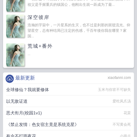
祖父是手握重兵的镇国公，他刚出生就一跃成为了最...
深空彼岸
浩瀚的宇宙中，一片星系的生灭，也不过是刹那的斑驳流光。仰
望星空，总有种结局已注定的伤感，千百年後你我在哪里？家
国...
荒城+番外
...
最新更新
xiaofanni.com
全球修仙？我就要修体
玉米与你皆不可缺失
以无敌证道
爱吃凤爪汤
恶犬衔月(校园1v1)
花棠
《禁止发情：色女宿主竟是系统克星》
不写黄会死
有伞不打雨夜花
小雨点