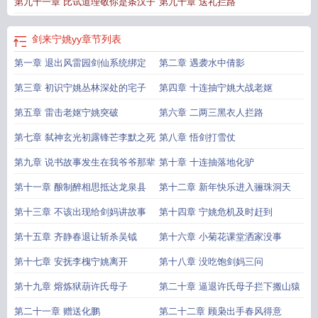
第九十一章 比试道理敬你是条汉子
第九十章 送礼拦路
剑来宁姚yy
章节列表
第一章 退出风雷园剑仙系统绑定
第二章 遇袭水中倩影
第三章 初识宁姚丛林深处的宅子
第四章 十连抽宁姚大战老妪
第五章 雷击老妪宁姚突破
第六章 二两三黑衣人拦路
第七章 弑神玄光初露锋芒李默之死
第八章 悟剑打雪仗
第九章 说书故事发生在我爷爷那辈
第十章 十连抽落地化驴
第十一章 酿制醉相思抵达龙泉县
第十二章 新年快乐进入骊珠洞天
第十三章 不该出现给剑妈讲故事
第十四章 宁姚危机及时赶到
第十五章 齐静春退让斩杀吴钺
第十六章 小菊花课堂洒家没事
第十七章 安抚李槐宁姚离开
第十八章 没吃饱剑妈三问
第十九章 熔炼狱葫许氏母子
第二十章 逼退许氏母子拦下搬山猿
第二十一章 赠送化鹏
第二十二章 顾枭出手春风得意