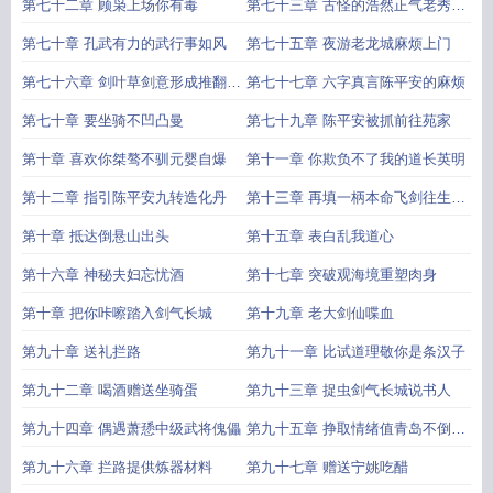
书院
了
第七十二章 顾枭上场你有毒
第七十三章 古怪的浩然正气老秀才
来了
第七十章 孔武有力的武行事如风
第七十五章 夜游老龙城麻烦上门
第七十六章 剑叶草剑意形成推翻托
第七十七章 六字真言陈平安的麻烦
月山
第七十章 要坐骑不凹凸曼
第七十九章 陈平安被抓前往苑家
第十章 喜欢你桀骜不驯元婴自爆
第十一章 你欺负不了我的道长英明
第十二章 指引陈平安九转造化丹
第十三章 再填一柄本命飞剑往生剑
眸
第十章 抵达倒悬山出头
第十五章 表白乱我道心
第十六章 神秘夫妇忘忧酒
第十七章 突破观海境重塑肉身
第十章 把你咔嚓踏入剑气长城
第十九章 老大剑仙喋血
第九十章 送礼拦路
第九十一章 比试道理敬你是条汉子
第九十二章 喝酒赠送坐骑蛋
第九十三章 捉虫剑气长城说书人
第九十四章 偶遇萧愻中级武将傀儡
第九十五章 挣取情绪值青岛不倒我
不倒
第九十六章 拦路提供炼器材料
第九十七章 赠送宁姚吃醋