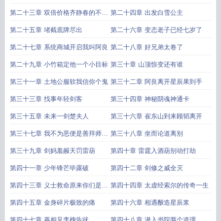
第二十三章 双倍价格齐静春的不情
第二十四章 出发白雪公主
之请
第二十五章 堵截底牌尽出
第二十六章 变态老子已经七岁了
第二十七章 系统商城开启我叫阿良
第二十八章 好兄弟太卷了
第二十九章 小竹箱定他一个小目标
第三十章 山顶惊变还有谁
第三十一章 土地公服软我信你个鬼
第三十二章 阿良离开星辰果到手
第三十三章 找事年轻剑客
第三十四章 神秘阴魂神通卡
第三十五章 未来一剑楚夫人
第三十六章 崔东山到来顾韬离开
第三十七章 我不为恶便是善拜师文
第三十八章 坐而论道离别
圣
第三十九章 剑妈羞赧天罚雷葫
第四十章 雷霆入酒葫别动打劫
第四十一章 少年锋芒毕露破
第四十二章 剑修之威全灭
第四十三章 义士救命原来你们是一
第四十四章 太虚经索尔的传奇一生
伙的
第四十五章 金身碎片极致的痛
第四十六章 相遇酿造星辰浆
第四十七章 再相见李槐告状
第四十八章 潜入书院两个道理