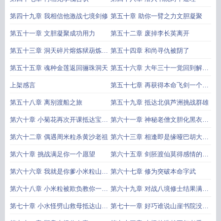
第四十九章 我相信他激战七境剑修
第五十章 助你一臂之力文胆凝聚
第五十一章 文胆凝聚成功用力
第五十二章 废掉李长英离开
第五十三章 洞天碎片熔炼狱葫炼和
第五十四章 和尚寻仇被阴了
尚
第五十五章 魂种金莲返回骊珠洞天
第五十六章 大年三十一觉回到解放
前
上架感言
第五十七章 再获得本命飞剑一个知
己
第五十八章 离别渡船之旅
第五十九章 抵达北俱芦洲挑战群雄
第六十章 小菊花再次开课抵达宝相
第六十一章 神秘老僧文胆化黑衣小
国
人
第六十二章 偶遇周米粒杀黄沙老祖
第六十三章 相逢即是缘哑巴胡大水
怪
第六十章 挑战满足你一个愿望
第六十五章 剑胚渡仙莫得感情的大
剑仙
第六十六章 我就是你爹小米粒山水
第六十七章 修为突破本命字武
游记
第六十八章 小米粒被欺负教你一个
第六十九章 对战八境修士结果满意
道理
吗
第七十章 小水怪劈山救母抵达山崖
第七十一章 好巧谁说山崖书院没人