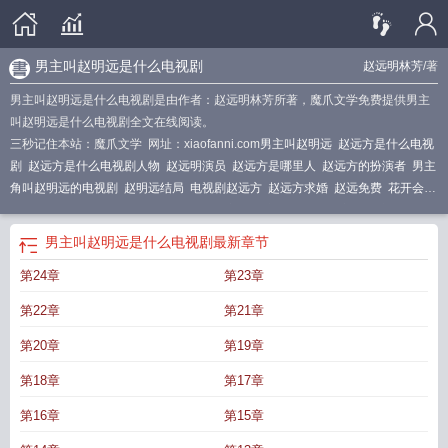
男主叫赵明远是什么电视剧
赵远明林芳
/著
男主叫赵明远是什么电视剧是由作者：赵远明林芳所著，魔爪文学免费提供男主
叫赵明远是什么电视剧全文在线阅读。
三秒记住本站：魔爪文学 网址：xiaofanni.com
男主叫赵明远
赵远方是什么电视
剧
赵远方是什么电视剧人物
赵远明演员
赵远方是哪里人
赵远方的扮演者
男主
角叫赵明远的电视剧
赵明远结局
电视剧赵远方
赵远方求婚
赵远免费
花开会有
时赵远明林嘉
赵远明个人资料简介
赵远方的扮演者是谁
赵远方是谁演的
赵明
远最后跟谁在一起了
赵明远妻子
赵远明林辉TXT
男主叫赵明远是什么电视
男主叫赵明远是什么电视剧
最新章节
剧
赵明远和谁结婚了
叫赵明远的是什么电视剧
林嘉赵远明
赵远方记者
赵明远
第24章
第23章
是什么电视剧
赵明远最后和谁在一起了
赵明远的姐姐
林远和赵晓蝶离婚
赵明
远是亲生的么
赵远方记者哪里人
赵远明林辉全本免费阅读
开州区赵远明
松原
第22章
第21章
市公安局赵远明
赵远明个人简历图片
赵远是谁
赵明远是谁
赵明远前妻
赵远方
简介
赵远主角
赵明远身世
赵远方和谁在一起了
林远赵晓蝶
赵明远最新
赵远
第20章
第19章
方扮演者叫什么
赵明远姐姐
赵远方是谁
赵远明林辉
赵明远和谁在一起了
第18章
第17章
第16章
第15章