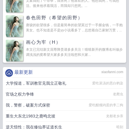
文案我犯了个罪孽，我害死了他喜欢的人。他想我死，可我想
活。後来他求着我活，而我却只想死。...
春色田野（希望的田野）
唐骏的欲望很多，但是最简单的欲望莫过于一手握金钱，一手抱
美女。也不知道是不是yy小说看多了，总想着自己家财万贯，...
画心为牢（H）
本文已完结新文屈尊降贵请多多关注！嘻嘻新开的微博名叫做步
调浅浅的窝希望大家多多关注啦想和大家...
最新更新
xiaofanni.com
大学报道，军训教官见我立正敬礼
爱吃菜汤的恩白鹤染
官场之权力争锋
老爬虫
我，警察，破案方式保密
爱吃醋熘鸡蛋的李二狗
重生大东北1983之鹿鸣北坡
龙都老乡亲
逆天悟性：我在修仙界证道长生
暗刻