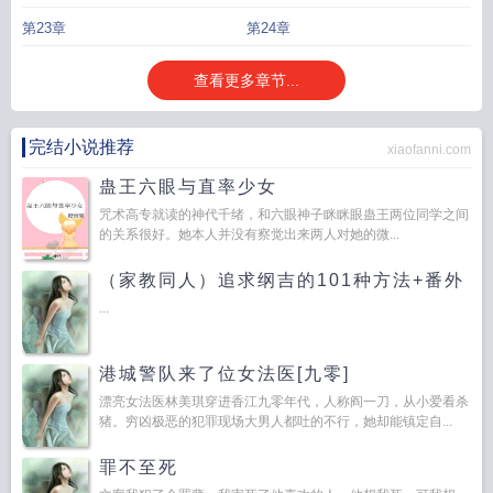
第23章
第24章
查看更多章节...
完结小说推荐
xiaofanni.com
蛊王六眼与直率少女
咒术高专就读的神代千绪，和六眼神子眯眯眼蛊王两位同学之间
的关系很好。她本人并没有察觉出来两人对她的微...
（家教同人）追求纲吉的101种方法+番外
...
港城警队来了位女法医[九零]
漂亮女法医林美琪穿进香江九零年代，人称阎一刀，从小爱看杀
猪。穷凶极恶的犯罪现场大男人都吐的不行，她却能镇定自...
罪不至死