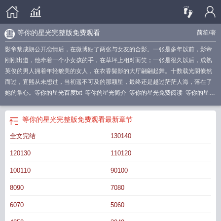
等你的星光完整版免费观看
茴笙
/著
影帝黎成朗公开恋情后，在微博贴了两张与女友的合影。一张是多年以前，影帝
刚刚出道，他牵着一个小女孩的手，在草坪上相对而笑；一张是很久以后，成熟
英俊的男人拥着年轻貌美的女人，在衣香鬓影的大厅翩翩起舞。十数载光阴倏然
而过，宜熙从未想过，当初遥不可及的那颗星，最终还是越过茫茫人海，落在了
她的掌心。
等你的星光百度txt
等你的星光简介
等你的星光免费阅读
等你的星光
txt百度
等你的星光讲的是什么故事
等你的星光类似娱乐圈文
等你的星光完整
版
等你的星光by茴笙txt
等你的星光 茴笙
等你的星光茴笙txt
等你的星光TXT
等
等你的星光完整版免费观看
最新章节
你的星光完整版免费观看
等你的星光全文版
等你的星光盘
等你的星光遥不可
全文完结
130140
及
等你的星光txt
等你的星光完整版txt
等你的星光茴笙百度
等你的星光笔趣
阁
等你的星光by茴笙免费阅读
等你的星光讲什么
黎成朗等你的星光
等你的星
120130
110120
光黎念
等你的星光怀玉
等你的星光免费阅读无弹窗
等你的星光by茴笙百度
等
你的星光番外
等你的星光百度
等你的星光晋江
等你的星光在线阅读
等你的星
100110
90100
光全文免费阅读
等你的星光百度百科
等你的星光by茴笙
等你的星光茴笙
等你
8090
7080
的星光讲了什么
6070
5060