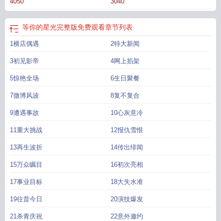
4050
3040
等你的星光完整版免费观看
章节列表
1横店偶遇
2特大新闻
3初见影帝
4网上掐架
5惊艳全场
6生日聚餐
7微博风波
8复不复合
9遭遇事故
10心灰意冷
11重大挑战
12报仇雪恨
13再生波折
14传出绯闻
15万众瞩目
16初次亮相
17事业目标
18大失水准
19往昔今日
20演技爆发
21杀青庆祝
22意外邀约