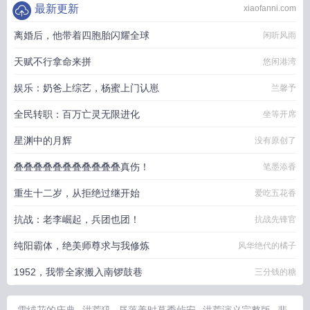
最新更新
xiaofanni.com
离婚后，他带着四胞胎闪耀全球
闲听风雨
天赋不行拿命来拼
悠闲港湾
娱乐：奶爸上综艺，杨蜜上门认崽
兰馨予
全民转职：百万亡灵无限进化
坐等开席
星渊中的月辉
没有原创了
叠叠叠叠叠叠叠叠叠叠叠真伤！
笔墨添香
重生十二岁，从拒绝过继开始
爱吃五花香
抗战：老李崛起，兵团也团！
抗战先锋官
纯阳霸体，绝美师尊求与我修炼
风华绝代的橘子
1952，我带全家搬入南锣鼓巷
三分钱的糖