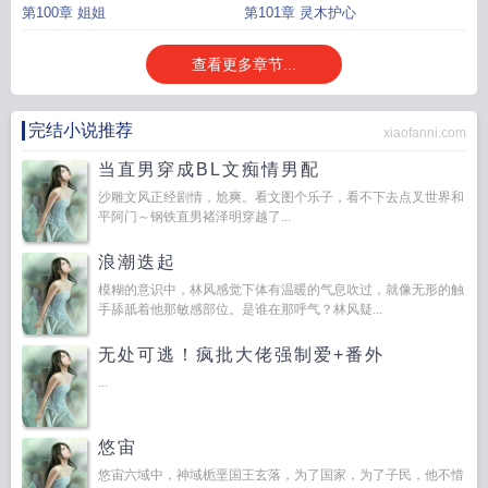
第100章 姐姐
第101章 灵木护心
查看更多章节...
完结小说推荐
xiaofanni.com
当直男穿成BL文痴情男配
沙雕文风正经剧情，尬爽。看文图个乐子，看不下去点叉世界和
平阿门～钢铁直男褚泽明穿越了...
浪潮迭起
模糊的意识中，林风感觉下体有温暖的气息吹过，就像无形的触
手舔舐着他那敏感部位。是谁在那呼气？林风疑...
无处可逃！疯批大佬强制爱+番外
...
悠宙
悠宙六域中，神域栀垩国王玄落，为了国家，为了子民，他不惜