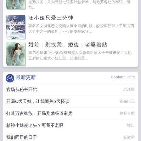
走遍八国，只为寻找七弦玉叶悬梦琴，与散落各处的琴弦，情
节...
汪小姐只爱三分钟
著名乙女游戏恋之交响火遍全国的时候，皎皎疯狂爱上了里面四
大男主之一的裴周。不仅朋友圈疯狂...
婚前：别挨我，婚後：老婆贴贴
姐弟恋嚣张小少爷VS成熟撩人女总裁封家太子爷被迫娶了大他
五岁的江家大小姐江棠。封凌心里...
最新更新
xiaofanni.com
官场从秘书开始
老冰棍
开局C级天赋，让我通关S级怪谈
苍白纪元
打造万古家族，开局奖励极道帝兵
肆月青栀
精神小妹崩老头？可我不老啊
郎日
我们同居的日子
狂傲宇