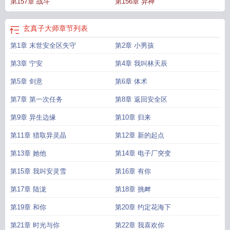
第157章 战斗
第156章 异神
玄真子大师
章节列表
第1章 末世安全区失守
第2章 小男孩
第3章 宁安
第4章 我叫林天辰
第5章 剑意
第6章 体术
第7章 第一次任务
第8章 返回安全区
第9章 异生边缘
第10章 归来
第11章 猎取异灵晶
第12章 新的起点
第13章 她他
第14章 电子厂突变
第15章 我叫安灵雪
第16章 有你
第17章 陆泷
第18章 挑衅
第19章 和你
第20章 约定花海下
第21章 时光与你
第22章 我喜欢你