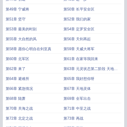
第49章 宁威将
第50章 长平安全区
第51章 坚守
第52章 我们的家
第53章 最美的时刻
第54章 定罗安全区
第55章 大自然的风
第56章 天剑再起
第58章 愿你心明自在剑至真
第59章 天威大将军
第60章 北军区
第61章 在家等我回来
第62章 来了
第63章 元灵状态第二阶段 天地之
道
第64章 避难所
第65章 我好想你呀
第66章 紧急情况
第67章 天地灵体
第68章 陆萧
第69章 全军出击
第70章 关海之战
第71章 中至之战
第72章 北定之战
第73章 再战