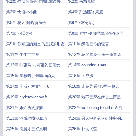
第1章 你以为我是谁把船靠过去
第2章 来放儿歌
第3章 快银の小曲
第4章 到达匹诺康尼
第5章 花火 阿哈新乐子
第6章 特殊指导
第7章 不眠之夜
第8章 罗弈 要做吗就现在在这里
第9章 你知道的知更鸟是我的朋友
第10章 醉酒是你的谎言
第11章 生生世世爱
第12章 花火拿我当乐子我拿花火
当
第13章 知更鸟 向端丽的吾兄发起
第14章 counting stars
叛逆
第15章 星核猎手最精神的人
第16章 太空步
第17章 卡斯别林亚特－8
第18章 让花导看749局一整天
第19章 styletaylor swift
第20章 她不是踩在舞台上而是踩
在我的心上啊
第21章 婚介所的媒婆
第22章 we belong together＆流行
音乐结束
第23章 沙威玛哦沙威玛
第24章 男人中的男人雄性中的雄
性
第25章 肉腿才是好文明
第26章 扑火飞萤