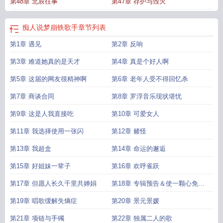
第48章 北辰往事
第47章 存护与毁灭
痴人说梦崩铁歌手
章节列表
第1章 遇见
第2章 反响
第3章 难道她真的是天才
第4章 真是个好人啊
第5章 这届的网友很精神啊
第6章 老年人受不得回忆杀
第7章 商谈合同
第8章 罗浮音乐现状堪忧
第9章 这是人我直接吃
第10章 可爱女人
第11章 我选择使用一张闪
第12章 赌怪
第13章 我超盒
第14章 命运的邂逅
第15章 好姐妹一辈子
第16章 欢呼雀跃
第17章 但愿人长久千里共婵娟
第18章 专辑预告＆使一颗心免于
哀伤
第19章 唱歌缓解失熵症
第20章 景元景媛
第21章 项链与手镯
第22章 独属二人的歌