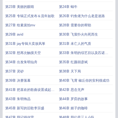
第23章 美丽的眼睛
第24章 蜗牛
第25章 专辑正式发布＆流年如歌
第26章 钓鱼佬为什么老是迷路
第27章 给素裳拍mv
第28章 需要你的帮助
第29章 avid
第30章 飞萤扑火向死而生
第31章 jay专辑大卖放风筝
第31章 未亡人的气质
第32章 想再次触摸天空
第33章 朱明的综艺目以及匹诺康
尼音乐
第34章 出发朱明仙舟
第35章 红颜胡彦斌
第37章 灵砂
第38章 天下局
第39章 决赛落幕
第40章 飞霄 椒丘你的安利很成功
第41章 把喜欢的歌曲设置成起床
第42章 思念无声
铃
第43章 朱明饰品
第44章 罗弈的故事
第45章 新写的旧歌李宗盛
第46章 姬子的咖啡
第47章 我记得赵雷
第48章 我们是三人小队