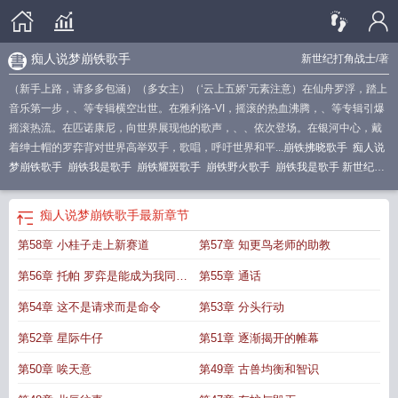
痴人说梦崩铁歌手
新世纪打角战士
/著
（新手上路，请多多包涵）（多女主）（‘云上五娇’元素注意）在仙舟罗浮，踏上
音乐第一步，、等专辑横空出世。在雅利洛-VI，摇滚的热血沸腾，、等专辑引爆
摇滚热流。在匹诺康尼，向世界展现他的歌声，、、依次登场。在银河中心，戴
着绅士帽的罗弈背对世界高举双手，歌唱，呼吁世界和平...
崩铁拂晓歌手
痴人说
梦崩铁歌手
崩铁我是歌手
崩铁耀斑歌手
崩铁野火歌手
崩铁我是歌手 新世纪打
角战士
崩铁我是歌手笔趣阁
痴人说梦崩铁歌手
最新章节
第58章 小桂子走上新赛道
第57章 知更鸟老师的助教
第56章 托帕 罗弈是能成为我同担
第55章 通话
的男人啊
第54章 这不是请求而是命令
第53章 分头行动
第52章 星际牛仔
第51章 逐渐揭开的帷幕
第50章 唉天意
第49章 古兽均衡和智识