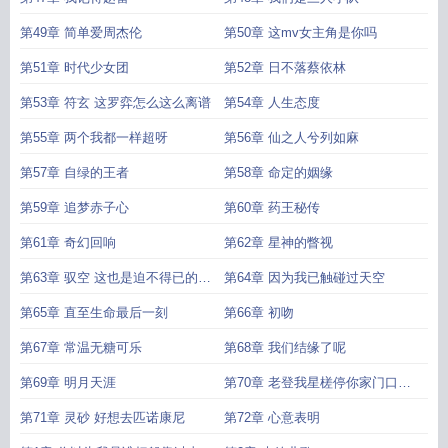
第49章 简单爱周杰伦
第50章 这mv女主角是你吗
第51章 时代少女团
第52章 日不落蔡依林
第53章 符玄 这罗弈怎么这么离谱
第54章 人生态度
第55章 两个我都一样超呀
第56章 仙之人兮列如麻
第57章 自绿的王者
第58章 命定的姻缘
第59章 追梦赤子心
第60章 药王秘传
第61章 奇幻回响
第62章 星神的瞥视
第63章 驭空 这也是迫不得已的事
第64章 因为我已触碰过天空
情
第65章 直至生命最后一刻
第66章 初吻
第67章 常温无糖可乐
第68章 我们结缘了呢
第69章 明月天涯
第70章 老登我星槎停你家门口行
不
第71章 灵砂 好想去匹诺康尼
第72章 心意表明