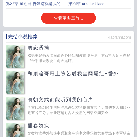
第27章 星期日 吾妹这就是我的助
第28章 one last kiss
攻了
查看更多章节...
完结小说推荐
xiaofanni.com
病态诱捕
双男主穿书阅读前请务必仔细阅读置顶评论，雷点慎入别人家穿
书金手指大系统主角大光环。...
和顶流哥哥上综艺后我全网爆红+番外
...
满朝文武都能听到我的心声
＊古代奇幻轻小说坏消息许烟杪穿越回古代了，而他本人四肢不
勤五谷不分，专业还是对古人没用的网络空间安全...
酣春娇寐
文案甜蜜番外加热中强取豪夺追妻火葬场雄竞修罗场下本写错亲