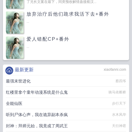
了兄长文案在最下，同类预收解情蛊後糙汉...
放弃治疗后他们跪求我活下去+番外
...
爱人错配CP+番外
...
最新更新
xiaofanni.com
最强末世进化
蔡四爷
红楼里拿个童年动漫系统是什么鬼
骑马依断桥
全能仙医
步行天下
听到尸体心声，我在诡异副本杀疯
水木风华
封神：拜师元始，我竟成了周武王
天衍神君