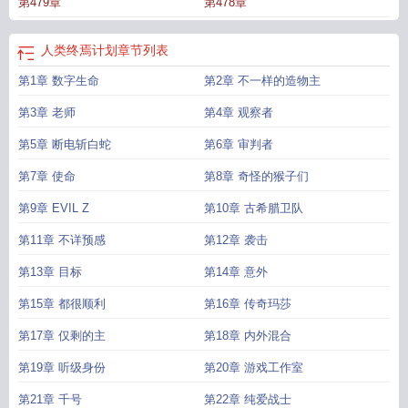
第479章
第478章
人类终焉计划
章节列表
第1章 数字生命
第2章 不一样的造物主
第3章 老师
第4章 观察者
第5章 断电斩白蛇
第6章 审判者
第7章 使命
第8章 奇怪的猴子们
第9章 EVIL Z
第10章 古希腊卫队
第11章 不详预感
第12章 袭击
第13章 目标
第14章 意外
第15章 都很顺利
第16章 传奇玛莎
第17章 仅剩的主
第18章 内外混合
第19章 听级身份
第20章 游戏工作室
第21章 千号
第22章 纯爱战士