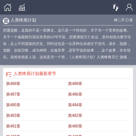
人类终焉计划
神二不三
/著
郑重提醒，这真的不是一部爽文。这只是一个特别的，关于另一个世界的故事。
关于一个偷窥模仿现实世界的o3号宇宙，想要摆脱灭亡命运，意外创造出数字生
命，走上不同道路的历史。同时这也是一位异种生命诞生于混沌，成长，脱困，
觉醒，创造宗教，成为神明，征服异界，进军宇宙的故事……这个故事，并非现
实。虽然有很多人说，这就是另一个世...《人类终焉计划》
人类终将灭亡 游戏
人
类帝国终焉纪元
人类终焉计划全集
终末的人类繁衍计划漫画
人类的终结
x人类
终结
终焉人形
人类的终局
人类终结电影
终焉计划
或人类的终结
人类终产
人类终焉计划
最新章节
者
人类终结者
人类终结计划
人类终局之战
人类终结死亡
人类终焉计划在哪个
第489章
第488章
平台
人类终焉计划txt
人类终结
人类生命终焉探索
终焉计划内置MOD
人类终
结之日
人类终结者游戏
第487章
第486章
第485章
第484章
第483章
第482章
第481章
第480章