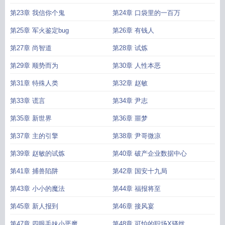
第23章 我信你个鬼
第24章 口袋里的一百万
第25章 军火鉴定bug
第26章 有钱人
第27章 尚智道
第28章 试炼
第29章 顺势而为
第30章 人性本恶
第31章 特殊人类
第32章 赵敏
第33章 谎言
第34章 尹志
第35章 新世界
第36章 噩梦
第37章 主的引擎
第38章 尹哥微凉
第39章 赵敏的试炼
第40章 破产企业数据中心
第41章 捕兽陷阱
第42章 国安十九局
第43章 小小的魔法
第44章 福报将至
第45章 新人报到
第46章 接风宴
第47章 四眼毛妹小恶魔
第48章 可怕的职场X骚扰