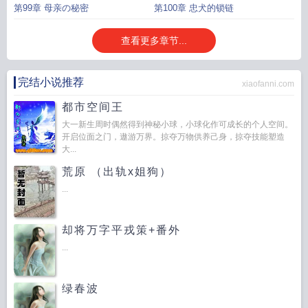
第99章 母亲の秘密
第100章 忠犬的锁链
查看更多章节...
完结小说推荐
xiaofanni.com
都市空间王
大一新生周时偶然得到神秘小球，小球化作可成长的个人空间。
开启位面之门，遨游万界。掠夺万物供养己身，掠夺技能塑造
大...
荒原 （出轨x姐狗）
...
却将万字平戎策+番外
...
绿春波
...