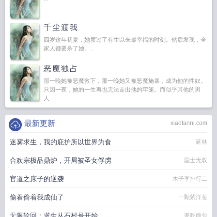
千尘渡我
四岁这年初夏，她度过了有生以来最幸福的时刻。然后发现，全
家人都要杀了她。...
恶魔独占
那一晚她被恶魔救下，那一晚她又被恶魔施暴，成为他的性奴。
只因一夜，她的一生再也无法走出他的牢笼。而似乎其他的男
人...
最新更新
xiaofanni.com
迷雾求生，我的庇护所以世界为食
延林
合欢宗极品鼎炉，开局被圣女俘虏
国士无双
官道之庶子的逆袭
木子李排行二
偷着偷着我成仙了
一颗紫洋葱
无限轮回：求生从石村号开始
要吃面包