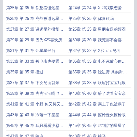
第35章 第 35 章 你想看谢远星洗
第24章 第 24 章 X 和我谈恋爱吧
澡就直说
宝宝
第25章 第 25 章 竟然被谢远星删
第25章 第 25 章 你喜欢吗
了
第27章 第 27 章 谢远星的报复心
第25章 第 25 章 男朋友送的颈圈
思
第29章 第 29 章 因为X不喜欢所以
第30章 第 30 章 我死都不会喜欢
要和
谢远星
第31章 第 31 章 让星星登台
第32章 第 32 章 X和宝宝见面
第33章 第 33 章 被电击也要舔老
第35章 第 35 章 电不死放心偷着
婆泪痣
也要
第35章 第 35 章 摸过
第35章 第 35 章 沈边野 其实谢远
星也有
第37章 第 37 章 下次见面就亲亲
第38章 第 38 章 联谊打宝宝屁股
这就是
第39章 第 39 章 尝尝宝宝嘴巴上
第40章 第 40 章 醉了哄着宝宝亲
的酒
第41章 第 41 章 小野 你又哭又闹
第42章 第 42 章 亲上了也被扇了
非要我
第43章 第 43 章 冷落一下星星失
第44章 第 44 章 擦枪走火擦枪版
败版
第45章 第 45 章 我只看看没忍住
第45章 第 45 章 吃到甜的星星了
深吻了
第47章 第 47 章 除夕
第48章 第 48 章 掉马