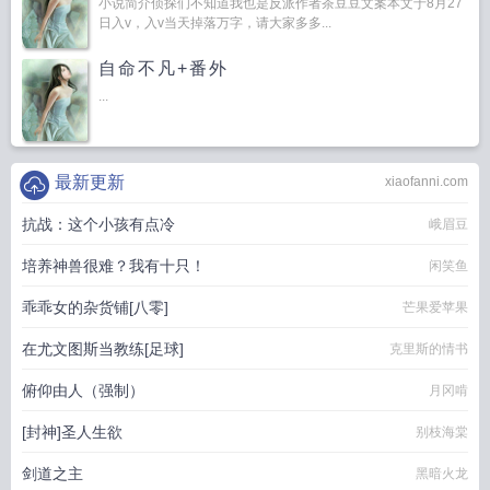
小说简介侦探们不知道我也是反派作者茶豆豆文案本文于8月27
日入v，入v当天掉落万字，请大家多多...
自命不凡+番外
...
最新更新
xiaofanni.com
抗战：这个小孩有点冷
峨眉豆
培养神兽很难？我有十只！
闲笑鱼
乖乖女的杂货铺[八零]
芒果爱苹果
在尤文图斯当教练[足球]
克里斯的情书
俯仰由人（强制）
月冈啃
[封神]圣人生欲
别枝海棠
剑道之主
黑暗火龙