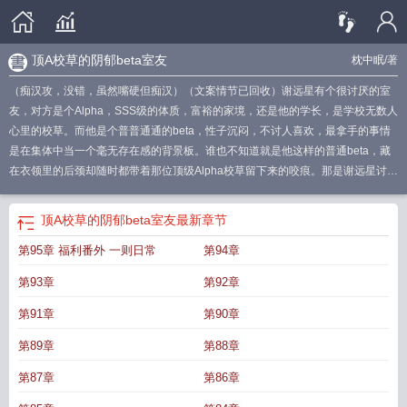
顶A校草的阴郁beta室友
枕中眠
/著
（痴汉攻，没错，虽然嘴硬但痴汉）（文案情节已回收）谢远星有个很讨厌的室
友，对方是个Alpha，SSS级的体质，富裕的家境，还是他的学长，是学校无数人
心里的校草。而他是个普普通通的beta，性子沉闷，不讨人喜欢，最拿手的事情
是在集体中当一个毫无存在感的背景板。谁也不知道就是他这样的普通beta，藏
在衣领里的后颈却随时都带着那位顶级Alpha校草留下来的咬痕。那是谢远星讨厌
沈边野的所有由来。*沈边野顺风顺水的过了二十年，头一次在一个beta身上栽跟
头，全都源于那该死的信息素紊乱症。这个紊乱症让他在易感期时把一个beta当
顶A校草的阴郁beta室友
最新章节
成Omega咬了又咬舔了又舔。小beta像个角落里的阴郁蘑菇，沈边野看不上他那
第95章 福利番外 一则日常
第94章
副样子，偏偏自己的信息素真的把这个beta当成了Omega。谢远星高兴的时候他
尝到的味道是甜的，不高兴的时候是苦的，伤心的时候是酸的，生气的时候是辣
第93章
第92章
的。沈边野一边嫌弃，一边又不得不开五个小时的车就为了买到小beta喜欢的那
个蛋糕，哄着小beta让他也吃一口甜的。但大少爷哪里哄过人，还是对着一个
第91章
第90章
beta，事情都做了，嘴上却习惯性对beta冷嘲热讽。“一个beta娇气什么？”“方案
第89章
第88章
都不会做，被骂了也是活该。”“这件事不许告诉任何人，要是被人知道我咬过你，
你死定了。”沈边野为谢远星补过课，打过架，费尽心思带beta去看过烟火城市最
第87章
第86章
绚烂的烟花。周围所有朋友都以为沈边野栽在一个beta身上了，沈边野嗤之以