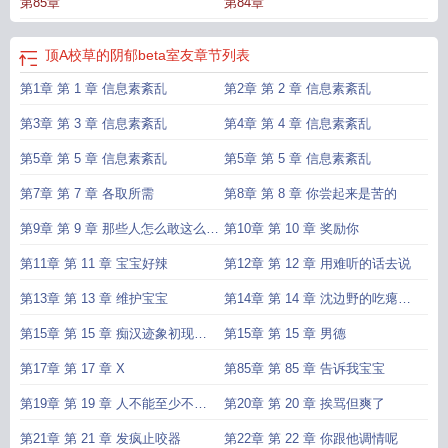
第85章
第84章
鼻：“谁会喜欢一个beta？”信息素紊乱症治好的那天，谢远星忙着搬出寝室，沈边
野忙着在酒吧和朋友狂欢庆祝。浑身酒气的人回到无人的宿舍，看着beta没来得
及带走的衣物，鬼使神差的埋下了头，像个变态般嗅闻。（攻是从病理性痴汉到
顶A校草的阴郁beta室友
章节列表
身心痴汉）（攻受不完美，攻前期人设不讨喜，有原因，不喜欢可以从13章看
第1章 第 1 章 信息素紊乱
第2章 第 2 章 信息素紊乱
起，受不窝囊，记仇型，喜欢偷偷慢慢报复）（骂我攻和受的评论都会删，当然
骂我的也会。）
校草是a装o
校草abo
校草装a还是被反攻
校草 jj
校草顶弄学
第3章 第 3 章 信息素紊乱
第4章 第 4 章 信息素紊乱
霸
校草jb
校草hbl
超a的校草
a大校草
校草竟是a装o
a大校草和s
校草
alpha
第5章 第 5 章 信息素紊乱
校草被校霸上
校草www
校草a学霸o
第5章 第 5 章 信息素紊乱
校草a装o是会被反攻的全文阅
读
write.as校草
校草fnf
校草是alpha
校草顶着
顶级校草
校草writeas
顶级校
第7章 第 7 章 各取所需
第8章 第 8 章 你尝起来是苦的
草是女生
校草a装o
校草a系草o
校草是a
writeas校草
校草天花板
校草a装o是
会被反攻的
校草cm大
abo校草
第9章 第 9 章 那些人怎么敢这么欺
第10章 第 10 章 奖励你
负谢远
第11章 第 11 章 宝宝好辣
第12章 第 12 章 用难听的话去说
第13章 第 13 章 维护宝宝
第14章 第 14 章 沈边野的吃瘪时
刻
第15章 第 15 章 痴汉迹象初现端
第15章 第 15 章 男德
倪
第17章 第 17 章 X
第85章 第 85 章 告诉我宝宝
第19章 第 19 章 人不能至少不应
第20章 第 20 章 挨骂但爽了
该
第21章 第 21 章 发疯止咬器
第22章 第 22 章 你跟他调情呢