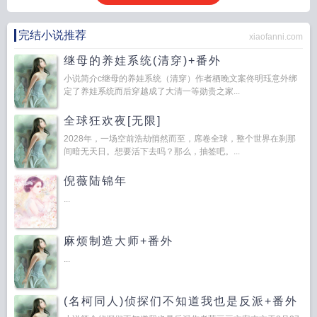
完结小说推荐
xiaofanni.com
继母的养娃系统(清穿)+番外
小说简介c继母的养娃系统（清穿）作者栖晚文案佟明珏意外绑
定了养娃系统而后穿越成了大清一等勋贵之家...
全球狂欢夜[无限]
2028年，一场空前浩劫悄然而至，席卷全球，整个世界在刹那
间暗无天日。想要活下去吗？那么，抽签吧。...
倪薇陆锦年
...
麻烦制造大师+番外
...
(名柯同人)侦探们不知道我也是反派+番外